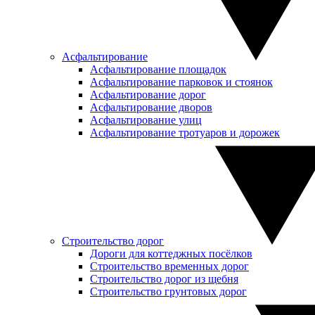
Асфальтирование
Асфальтирование площадок
Асфальтирование парковок и стоянок
Асфальтирование дорог
Асфальтирование дворов
Асфальтирование улиц
Асфальтирование тротуаров и дорожек
Строительство дорог
Дороги для коттеджных посёлков
Строительство временных дорог
Строительство дорог из щебня
Строительство грунтовых дорог