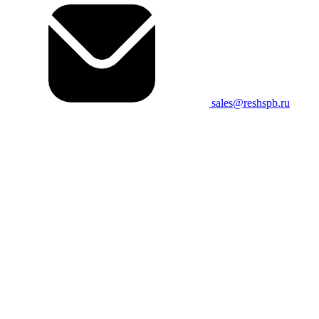
sales@reshspb.ru