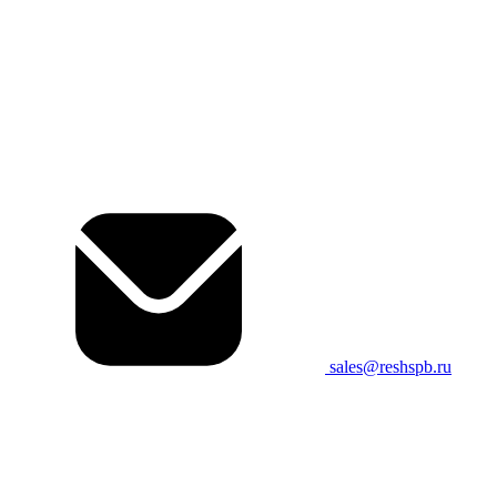
sales@reshspb.ru