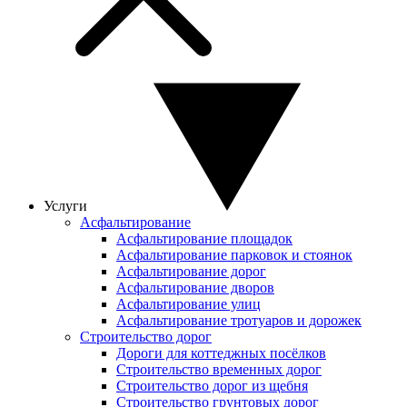
Услуги
Асфальтирование
Асфальтирование площадок
Асфальтирование парковок и стоянок
Асфальтирование дорог
Асфальтирование дворов
Асфальтирование улиц
Асфальтирование тротуаров и дорожек
Строительство дорог
Дороги для коттеджных посёлков
Строительство временных дорог
Строительство дорог из щебня
Строительство грунтовых дорог