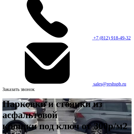
+7 (812) 918-49-32
sales@reshspb.ru
Заказать звонок
Парковки и стоянки из
асфальтовой
крошки под ключ от 300р/м2