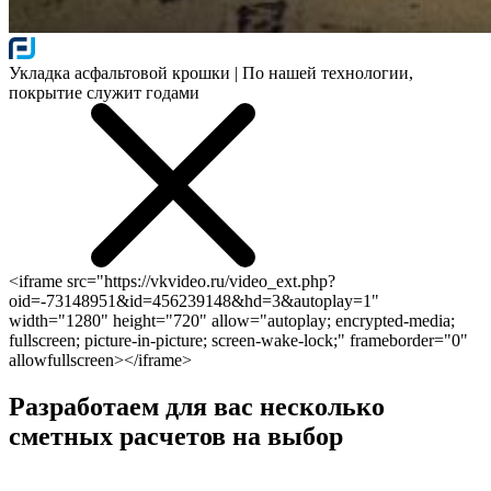
Укладка асфальтовой крошки | По нашей технологии,
покрытие служит годами
<iframe src="https://vkvideo.ru/video_ext.php?
oid=-73148951&id=456239148&hd=3&autoplay=1"
width="1280" height="720" allow="autoplay; encrypted-media;
fullscreen; picture-in-picture; screen-wake-lock;" frameborder="0"
allowfullscreen></iframe>
Разработаем для вас несколько
сметных расчетов на выбор