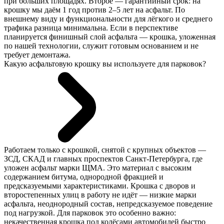
при больших площадях. Второе — гарантийный срок: на
крошку мы даём 1 год против 2–5 лет на асфальт. По
внешнему виду и функциональности для лёгкого и среднего
трафика разница минимальна. Если в перспективе
планируется финишный слой асфальта — крошка, уложенная
по нашей технологии, служит готовым основанием и не
требует демонтажа.
Какую асфальтовую крошку вы используете для парковок?
Работаем только с крошкой, снятой с крупных объектов —
ЗСД, СКАД и главных проспектов Санкт-Петербурга, где
уложен асфальт марки ЩМА. Это материал с высоким
содержанием битума, однородной фракцией и
предсказуемыми характеристиками. Крошка с дворов и
второстепенных улиц в работу не идёт — низкие марки
асфальта, неоднородный состав, непредсказуемое поведение
под нагрузкой. Для парковок это особенно важно:
некачественная крошка под колёсами автомобилей быстро