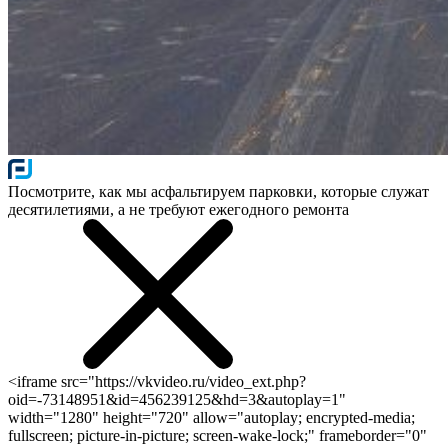
Посмотрите, как мы асфальтируем парковки, которые служат
десятилетиями, а не требуют ежегодного ремонта
<iframe src="https://vkvideo.ru/video_ext.php?
oid=-73148951&id=456239125&hd=3&autoplay=1"
width="1280" height="720" allow="autoplay; encrypted-media;
fullscreen; picture-in-picture; screen-wake-lock;" frameborder="0"